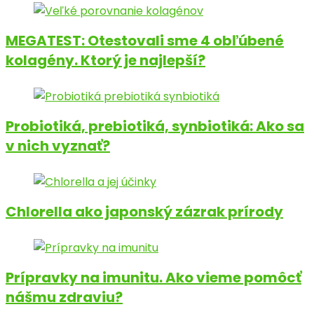
MEGATEST: Otestovali sme 4 obľúbené
kolagény. Ktorý je najlepší?
Probiotiká, prebiotiká, synbiotiká: Ako sa
v nich vyznať?
Chlorella ako japonský zázrak prírody
Prípravky na imunitu. Ako vieme pomôcť
nášmu zdraviu?