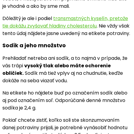
je vhodné a ako by sme mali.
Dôležitý je ale i podiel
transmastných kyselín, pretože
tie dokážu zvyšovať hladiny cholesterolu
. Nie vždy však
tento údaj nájdete jasne uvedený na etikete potraviny.
Sodík a jeho množstvo
Prehliadať netreba ani sodík, a to najmä v prípade, že
vás trápi
vysoký tlak alebo máte ochorenie
obličiek.
Sodík má tiež vplyv aj na chudnutie, keďže
dokáže na seba viazať vodu.
Na etikete ho nájdete buď po označením sodík alebo
aj pod označením soľ. Odporúčané denné množstvo
sodíka je 2,4 g.
Pokiaľ chcete zistiť, koľko soli ste skonzumovaním
danej potraviny prijali, je potrebné vynásobiť hodnotu