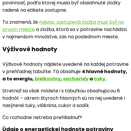
povinnosť, podľa ktorej musia byť obsiahnuté zložky
radené na etikete zostupne.
To znamená, že
najviac zastúpená zložka musí byť na
prvom mieste
a zložka, ktorá sa v potravine nachádza
v najmenšom množstve, zas na poslednom mieste.
Výživové hodnoty
Výživové hodnoty nájdete uvedené na každej potravine
v prehľadnej tabuľke. Tá obsahuje
4 hlavné hodnoty,
a to energiu,
bielkoviny
,
sacharidy
a
tuky
.
Stretnúť sa však môžete i s tabuľkou obsahujúcou 8
hodnôt – okrem štyroch hlavných sú na nej uvedené i
nasýtené tuky, vláknina, cukor a sodík.
Čo rozhodne netreba prehliadnuť?
Údaje o energetickej hodnote potraviny