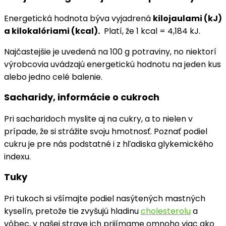
Energetická hodnota býva vyjadrená
kilojaulami (kJ)
a kilokalóriami (kcal).
Platí, že 1 kcal = 4,184 kJ.
Najčastejšie je uvedená na 100 g potraviny, no niektorí
výrobcovia uvádzajú energetickú hodnotu na jeden kus
alebo jedno celé balenie.
Sacharidy, informácie o cukroch
Pri sacharidoch myslite aj na cukry, a to nielen v
prípade, že si strážite svoju hmotnosť. Poznať podiel
cukru je pre nás podstatné i z hľadiska glykemického
indexu.
Tuky
Pri tukoch si všímajte podiel nasýtených mastných
kyselín, pretože tie zvyšujú hladinu
cholesterolu
a
vôbec, v našej strave ich prijímame omnoho viac ako