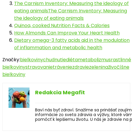
The Carnism Inventory: Measuring the ideology of
eating animalsThe Carnism Inventory: Measuring
the ideology of eating animals
Quinoa, cooked Nutrition Facts & Calories
How Almonds Can Improve Your Heart Health
Dietary omega-3 fatty acids aid in the modulation
of inflammation and metabolic health
Značky:
bielkoviny
chudnutie
diéta
metabolizmus
rastlinné
bielkoviny
stravovanie
trávenie
zdravie
zelenina
živočíšne
bielkoviny
Redakcia Megafit
Baví nás byť zdraví. Snažíme sa prinášať zaují
informácie zo sveta zdravia a výživy, ktoré v
pomôcť k lepšiemu životu. U nás je zdravie na