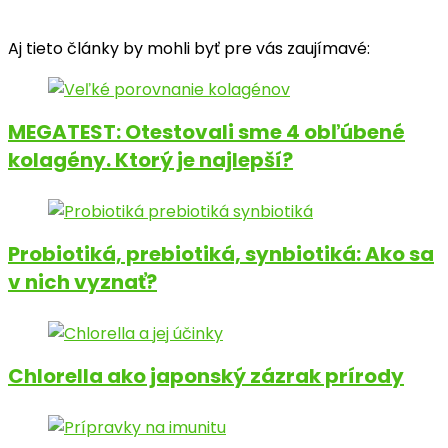
Aj tieto články by mohli byť pre vás zaujímavé:
MEGATEST: Otestovali sme 4 obľúbené
kolagény. Ktorý je najlepší?
Probiotiká, prebiotiká, synbiotiká: Ako sa
v nich vyznať?
Chlorella ako japonský zázrak prírody