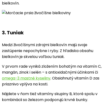
bielkovín.
3. Tuniak
Medzi živočíšnymi zdrojmi bielkovín majú svoje
zastúpenie nepochybne i ryby. Z hľadiska obsahu
bielkovín je skvelou voľbou tuniak.
V prvom rade vyniká zložením bohatým na vitamín C,
mangán, zinok i selén – s antioxidačnými účinkami či
omega-3 mastné kyseliny
. Obsiahnutý vitamín D zas
priaznivo vplýva na kosti.
Nájdete v ňom tiež vitamíny skupiny B, ktoré spolu v
kombinácii so železom podporujú krvné bunky.