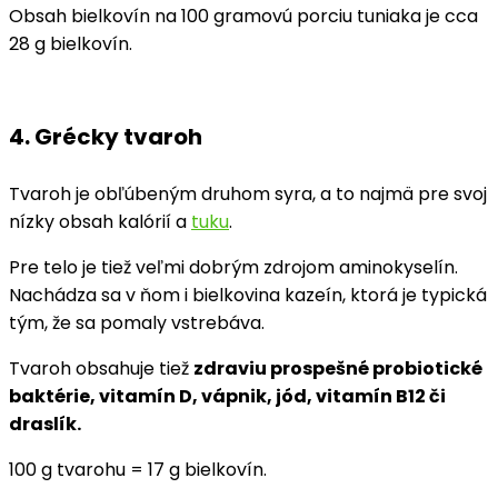
Obsah bielkovín na 100 gramovú porciu tuniaka je cca
28 g bielkovín.
4. Grécky tvaroh
Tvaroh je obľúbeným druhom syra, a to najmä pre svoj
nízky obsah kalórií a
tuku
.
Pre telo je tiež veľmi dobrým zdrojom aminokyselín.
Nachádza sa v ňom i bielkovina kazeín, ktorá je typická
tým, že sa pomaly vstrebáva.
Tvaroh obsahuje tiež
zdraviu prospešné probiotické
baktérie, vitamín D, vápnik, jód, vitamín B12 či
draslík.
100 g tvarohu = 17 g bielkovín.