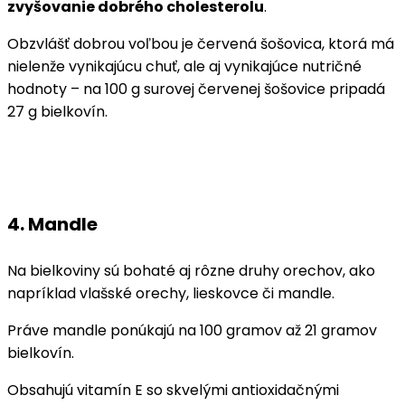
zvyšovanie dobrého cholesterolu
.
Obzvlášť dobrou voľbou je červená šošovica, ktorá má
nielenže vynikajúcu chuť, ale aj vynikajúce nutričné
hodnoty – na 100 g surovej červenej šošovice pripadá
27 g bielkovín.
4. Mandle
Na bielkoviny sú bohaté aj rôzne druhy orechov, ako
napríklad vlašské orechy, lieskovce či mandle.
Práve mandle ponúkajú na 100 gramov až 21 gramov
bielkovín.
Obsahujú vitamín E so skvelými antioxidačnými