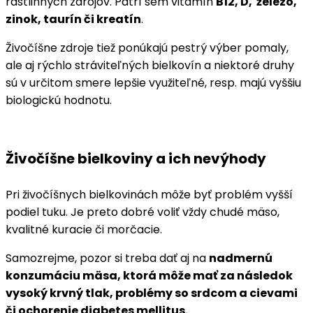
rastlinných zdrojov. Patrí sem vitamín
B12, D, železo,
zinok, taurín či kreatín
.
Živočíšne zdroje tiež ponúkajú pestrý výber pomaly,
ale aj rýchlo stráviteľných bielkovín a niektoré druhy
sú v určitom smere lepšie využiteľné, resp. majú vyššiu
biologickú hodnotu.
Živočíšne bielkoviny a ich nevýhody
Pri živočíšnych bielkovinách môže byť problém vyšší
podiel tuku. Je preto dobré voliť vždy chudé mäso,
kvalitné kuracie či morčacie.
Samozrejme, pozor si treba dať aj na
nadmernú
konzumáciu mäsa, ktorá môže mať za následok
vysoký krvný tlak, problémy so srdcom a cievami
či ochorenie diabetes mellitus.