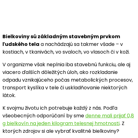
Bielkoviny sú základným stavebným prvkom
ľudského tela
a nachádzajú sa takmer všade – v
kostiach, v tkanivách, vo svaloch, vo vlasoch či v koži.
V organizme však neplnia iba stavebnú funkciu, ale aj
viacero ďalších dôležitých úloh, ako rozkladanie
odpadu vznikajúceho počas metabolických procesov,
transport kyslíka v tele či uskladňovanie niektorých
látok.
K svojmu životu ich potrebuje každý z nás. Podľa
všeobecných odporúčaní by sme
denne mali prijať 0,8
g bielkovín na jeden kilogram telesnej hmotnosti
. Z
ktorých zdrojov si ale vybrať kvalitné bielkoviny?