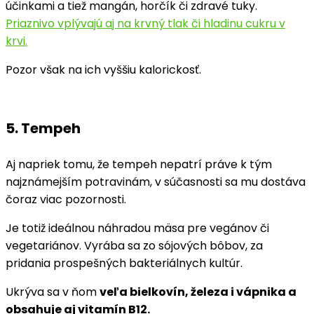
účinkami a tiež mangán, horčík či zdravé tuky.
Priaznivo vplývajú aj na krvný tlak či hladinu cukru v
krvi.
Pozor však na ich vyššiu kalorickosť.
5. Tempeh
Aj napriek tomu, že tempeh nepatrí práve k tým
najznámejším potravinám, v súčasnosti sa mu dostáva
čoraz viac pozornosti.
Je totiž ideálnou náhradou mäsa pre vegánov či
vegetariánov. Vyrába sa zo sójových bôbov, za
pridania prospešných bakteriálnych kultúr.
Ukrýva sa v ňom
veľa bielkovín, železa i vápnika a
obsahuje aj vitamín B12.