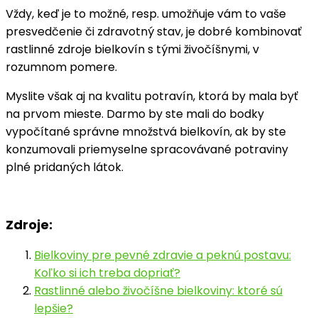
Vždy, keď je to možné, resp. umožňuje vám to vaše
presvedčenie či zdravotný stav, je dobré kombinovať
rastlinné zdroje bielkovín s tými živočíšnymi, v
rozumnom pomere.
Myslite však aj na kvalitu potravín, ktorá by mala byť
na prvom mieste. Darmo by ste mali do bodky
vypočítané správne množstvá bielkovín, ak by ste
konzumovali priemyselne spracovávané potraviny
plné pridaných látok.
Zdroje:
Bielkoviny pre pevné zdravie a peknú postavu:
Koľko si ich treba dopriať?
Rastlinné alebo živočíšne bielkoviny: ktoré sú
lepšie?