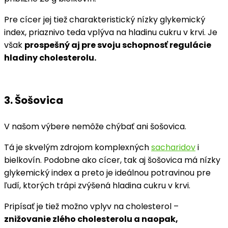
Pre cícer jej tiež charakteristický nízky glykemický
index, priaznivo teda vplýva na hladinu cukru v krvi. Je
však
prospešný aj pre svoju schopnosť regulácie
hladiny cholesterolu.
3. Šošovica
V našom výbere nemôže chýbať ani šošovica.
Tá je skvelým zdrojom komplexných
sacharidov
i
bielkovín. Podobne ako cícer, tak aj šošovica má nízky
glykemický index a preto je ideálnou potravinou pre
ľudí, ktorých trápi zvýšená hladina cukru v krvi.
Pripísať je tiež možno vplyv na cholesterol –
znižovanie zlého cholesterolu a naopak,