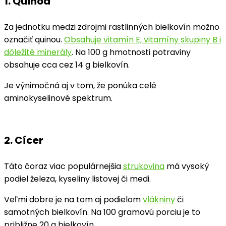
1. Quinoa
Za jednotku medzi zdrojmi rastlinných bielkovín možno
označiť quinou.
Obsahuje vitamín E, vitamíny skupiny B i
dôležité minerály
. Na 100 g hmotnosti potraviny
obsahuje cca cez 14 g bielkovín.
Je výnimočná aj v tom, že ponúka celé
aminokyselinové spektrum.
2. Cícer
Táto čoraz viac populárnejšia
strukovina
má vysoký
podiel železa, kyseliny listovej či medi.
Veľmi dobre je na tom aj podielom
vlákniny
či
samotných bielkovín. Na 100 gramovú porciu je to
približne 20 g bielkovín.