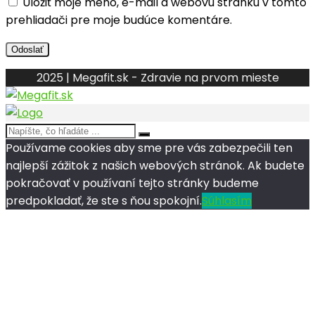
Uložiť moje meno, e-mail a webovú stránku v tomto
prehliadači pre moje budúce komentáre.
2025 | Megafit.sk - Zdravie na prvom mieste
Používame cookies aby sme pre vás zabezpečili ten
najlepší zážitok z našich webových stránok. Ak budete
pokračovať v používaní tejto stránky budeme
predpokladať, že ste s ňou spokojní.
Súhlasím