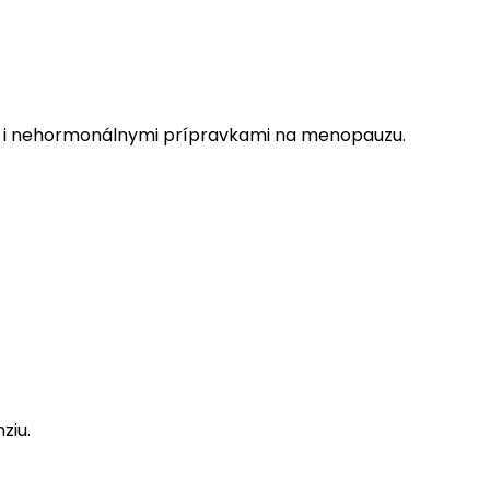
ale i nehormonálnymi prípravkami na menopauzu.
ziu.