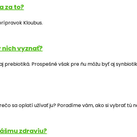
a za to?
prípravok Kloubus.
v nich vyznať?
aj prebiotiká. Prospešné však pre ňu môžu byť aj synbiotik
čo sa oplatí užívať ju? Poradíme vám, ako si vybrať tú naj
nášmu zdraviu?