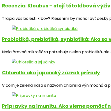
Recenzia: Kloubus – stojí táto kĺbová výživ
Trápia vás bolesti kĺbov? Riešením by mohol byť český 
Probiotiká, prebiotiká, synbiotiká: Ako sa 
Naša črevná mikroflóra potrebuje nielen probiotiká, ale 
Chlorella ako japonský zázrak prírody
V čom je zelená riasa s názvom chlorella výnimočná a pre
Prípravky na imunitu. Ako vieme pomôcť 