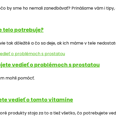
rečo by sme ho nemali zanedbávať? Prinášame vám i tipy, 
 telo potrebuje?
ie tak dôležité a čo sa deje, ak ich máme v tele nedosta
ujete vedieť o problémoch s prostatou
vám mohli pomôcť.
ete vedieť o tomto vitamíne
é produkty stoja za to a tiež všetko, čo potrebujete ved