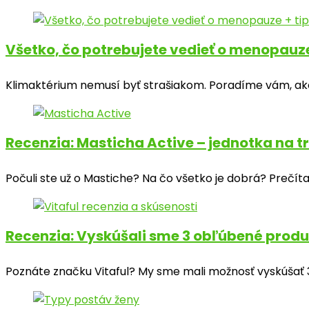
Všetko, čo potrebujete vedieť o menopauze
Klimaktérium nemusí byť strašiakom. Poradíme vám, ako 
Recenzia: Masticha Active – jednotka na t
Počuli ste už o Mastiche? Na čo všetko je dobrá? Prečítaj
Recenzia: Vyskúšali sme 3 obľúbené produ
Poznáte značku Vitaful? My sme mali možnosť vyskúšať 3 