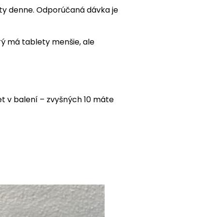
ety denne. Odporúčaná dávka je
orý má tablety menšie, ale
et v balení – zvyšných 10 máte