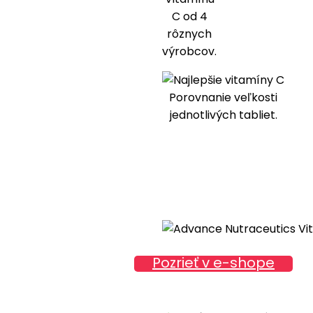
C od 4
rôznych
výrobcov.
Porovnanie veľkosti
jednotlivých tabliet.
Pozrieť v e-shope