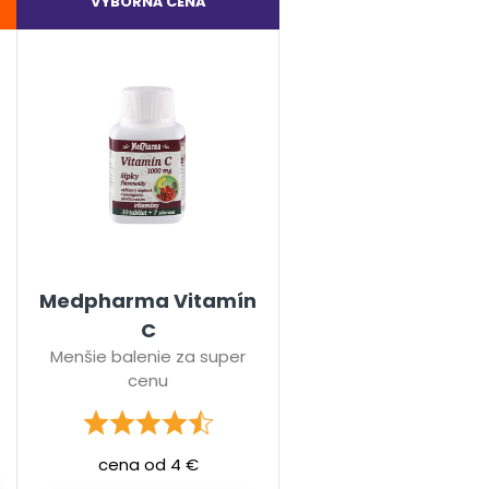
VÝBORNÁ CENA
Medpharma Vitamín
C
Menšie balenie za super
cenu
cena od 4 €