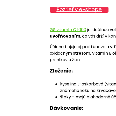
Pozrieť v e-shope
GS vitamín C 1000
je ideálnou vo
uvoľňovaním
, čo vás drží v kon
Účinne bojuje aj proti únave a
oxidačným stresom. Vitamín E ob
prsníkov u žien.
Zloženie:
kyselina L-askorbová (vitam
známeho lieku na krvácavé 
šípky – majú blahodarné úč
Dávkovanie: