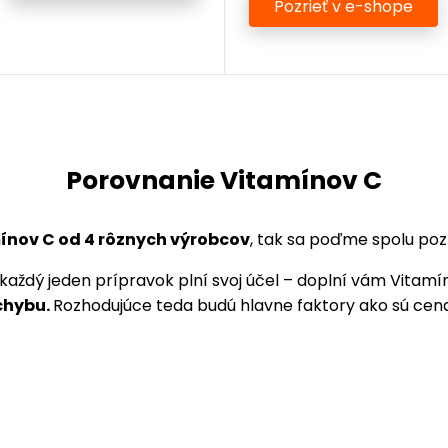
Pozrieť v e-shope
Porovnanie Vitamínov C
ínov C od 4 rôznych výrobcov
, tak sa poďme spolu poz
každý jeden prípravok plní svoj účel – doplní vám Vitamí
 chybu.
Rozhodujúce teda budú hlavne faktory ako sú cena