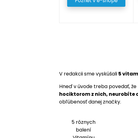
Pozrieť v e-shope
V redakcii sme vyskúšali
5 vitam
Hneď v úvode treba povedať, že 
hociktorom z nich, neurobíte
obľúbenosť danej značky.
5 rôznych
balení
Vitamínu