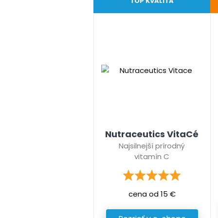
TOP KVALITA
Nutraceutics VitaCé
Najsilnejší prírodný
vitamín C
cena od 15 €