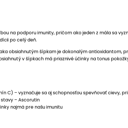
ľbou na podporu imunity, pričom ako jeden z mála sa vyz
dícii po celý deň.
 vďaka obsiahnutým šípkam je dokonalým antioxidantom, p
siahnutý v šípkach má priaznivé účinky na tonus pokožk
ín C) – vyznačuje sa aj schopnosťou spevňovať cievy, pri
stavy – Ascorutin
inky najmä pre našu imunitu