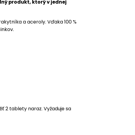
odný produkt, ktorý v jednej
 rakytníka a aceroly. Vďaka 100 %
inkov.
ť 2 tablety naraz. Vyžaduje sa