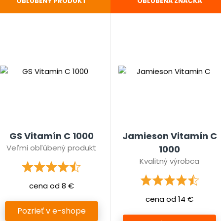
OBĽÚBENÝ PRODUKT
OBĽÚBENÁ ZNAČKA
GS Vitamín C 1000
Jamieson Vitamín C
Veľmi obľúbený produkt
1000
Kvalitný výrobca
cena od 8 €
cena od 14 €
Pozrieť v e-shope