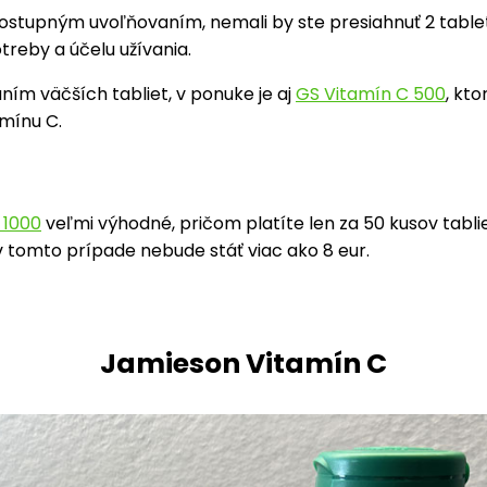
postupným uvoľňovaním, nemali by ste presiahnuť 2 tabl
treby a účelu užívania.
ním väčších tabliet, v ponuke je aj
GS Vitamín C 500
, kt
mínu C.
 1000
veľmi výhodné, pričom platíte len za 50 kusov tabli
 v tomto prípade nebude stáť viac ako 8 eur.
Jamieson Vitamín C