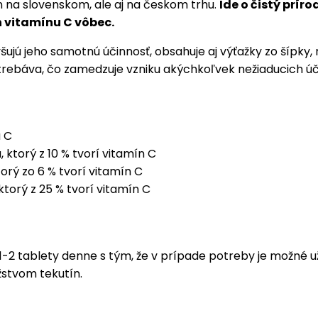
n na slovenskom, ale aj na českom trhu.
Ide o čistý prír
h vitamínu C vôbec.
yšujú jeho samotnú účinnosť, obsahuje aj výťažky zo šípky,
rebáva, čo zamedzuje vzniku akýchkoľvek nežiaducich úč
 C
 ktorý z 10 % tvorí vitamín C
torý zo 6 % tvorí vitamín C
ktorý z 25 % tvorí vitamín C
2 tablety denne s tým, že v prípade potreby je možné uži
stvom tekutín.