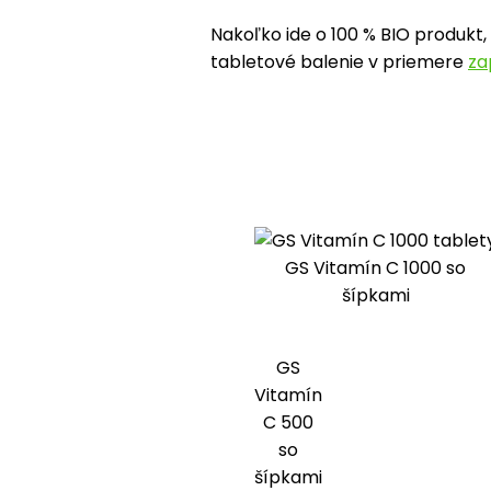
Nakoľko ide o 100 % BIO produkt,
tabletové balenie v priemere
za
GS Vitamín C 1000 so
šípkami
GS
Vitamín
C 500
so
šípkami