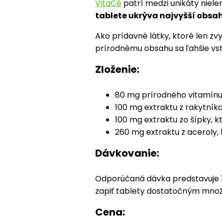
VitaCé
patrí medzi unikáty niele
tablete ukrýva najvyšší obsa
Ako prídavné látky, ktoré len zv
prírodnému obsahu sa ľahšie vst
Zloženie:
80 mg prírodného vitamínu
100 mg extraktu z rakytníka,
100 mg extraktu zo šípky, k
260 mg extraktu z aceroly, 
Dávkovanie:
Odporúčaná dávka predstavuje 1-
zapiť tablety dostatočným množ
Cena: