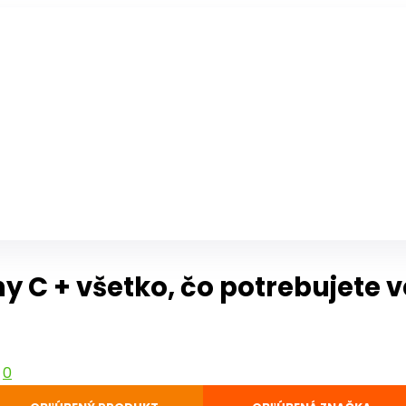
y C + všetko, čo potrebujete 
3
0