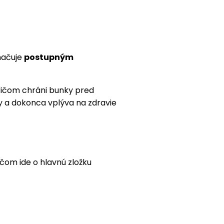
načuje
postupným
ričom chráni bunky pred
y a dokonca vplýva na zdravie
čom ide o hlavnú zložku