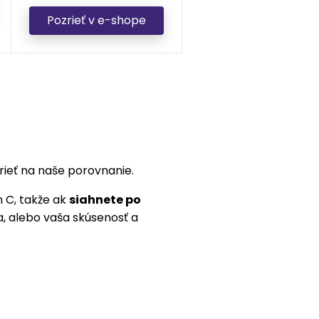
Pozrieť v e-shope
rieť na naše porovnanie.
n C, takže ak
siahnete po
, alebo vaša skúsenosť a