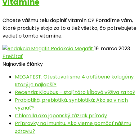
vitamíne
Chcete vášmu telu doplniť vitamín C? Poradíme vám,
ktoré produkty stoja za to a tiež všetko, čo potrebujete
vedieť o tomto vitamíne.
Redakcia Megafit
19. marca 2023
Prečítať
Najnovšie články
MEGATEST: Otestovali sme 4 obľúbené kolagény.
Ktorý je najlepší?
Recenzia: Kloubus – stojí táto kĺbová výživa za to?
Probiotiká, prebiotiká, synbiotiká: Ako sa v nich
vyznať?
Chlorella ako japonský zázrak prírody
Prípravky na imunitu. Ako vieme pomôcť nášmu
zdraviu?