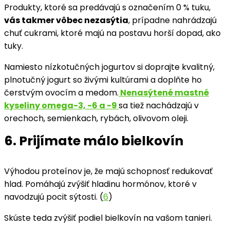
Produkty, ktoré sa predávajú s označením 0 % tuku,
vás takmer vôbec nezasýtia
, prípadne nahrádzajú
chuť cukrami, ktoré majú na postavu horší dopad, ako
tuky.
Namiesto nízkotučných jogurtov si doprajte kvalitný,
plnotučný jogurt so živými kultúrami a doplňte ho
čerstvým ovocím a medom.
Nenasýtené mastné
kyseliny omega-3, -6 a -9
sa tiež nachádzajú v
orechoch, semienkach, rybách, olivovom oleji.
6. Prijímate málo bielkovín
Výhodou proteínov je, že majú schopnosť redukovať
hlad. Pomáhajú zvýšiť hladinu hormónov, ktoré v
navodzujú pocit sýtosti. (
6
)
Skúste teda zvýšiť podiel bielkovín na vašom tanieri.