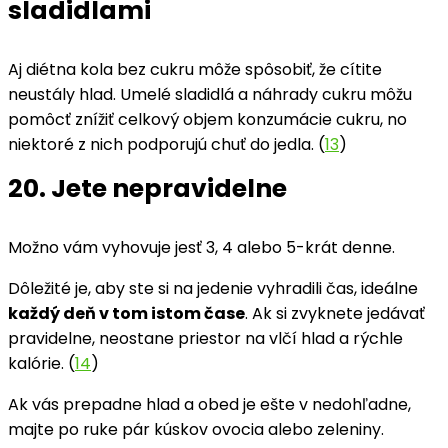
sladidlami
Aj diétna kola bez cukru môže spôsobiť, že cítite
neustály hlad. Umelé sladidlá a náhrady cukru môžu
pomôcť znížiť celkový objem konzumácie cukru, no
niektoré z nich podporujú chuť do jedla. (
13
)
20. Jete nepravidelne
Možno vám vyhovuje jesť 3, 4 alebo 5-krát denne.
Dôležité je, aby ste si na jedenie vyhradili čas, ideálne
každý deň v tom istom čase
. Ak si zvyknete jedávať
pravidelne, neostane priestor na vlčí hlad a rýchle
kalórie. (
14
)
Ak vás prepadne hlad a obed je ešte v nedohľadne,
majte po ruke pár kúskov ovocia alebo zeleniny.