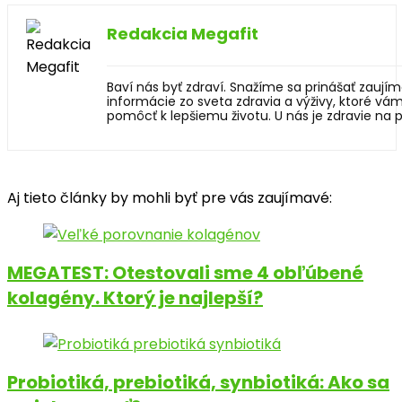
Redakcia Megafit
Baví nás byť zdraví. Snažíme sa prinášať zaují
informácie zo sveta zdravia a výživy, ktoré v
pomôcť k lepšiemu životu. U nás je zdravie na
Aj tieto články by mohli byť pre vás zaujímavé:
MEGATEST: Otestovali sme 4 obľúbené
kolagény. Ktorý je najlepší?
Probiotiká, prebiotiká, synbiotiká: Ako sa