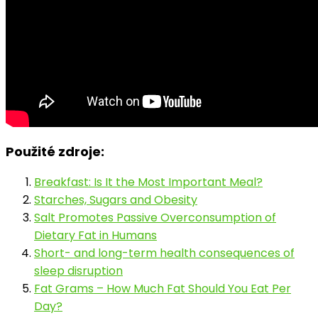
Použité zdroje:
Breakfast: Is It the Most Important Meal?
Starches, Sugars and Obesity
Salt Promotes Passive Overconsumption of
Dietary Fat in Humans
Short- and long-term health consequences of
sleep disruption
Fat Grams – How Much Fat Should You Eat Per
Day?