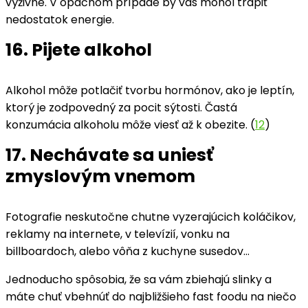
výživné. V opačnom prípade by vás mohol trápiť
nedostatok energie.
16. Pijete alkohol
Alkohol môže potlačiť tvorbu hormónov, ako je leptín,
ktorý je zodpovedný za pocit sýtosti. Častá
konzumácia alkoholu môže viesť až k obezite. (
12
)
17. Nechávate sa uniesť
zmyslovým vnemom
Fotografie neskutočne chutne vyzerajúcich koláčikov,
reklamy na internete, v televízií, vonku na
billboardoch, alebo vôňa z kuchyne susedov…
Jednoducho spôsobia, že sa vám zbiehajú slinky a
máte chuť vbehnúť do najbližšieho fast foodu na niečo