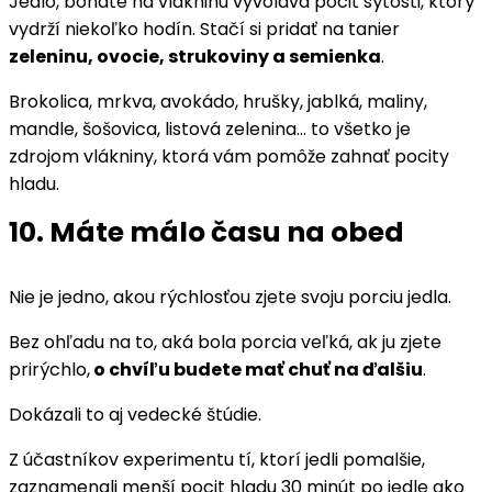
Jedlo, bohaté na vlákninu vyvoláva pocit sýtosti, ktorý
vydrží niekoľko hodín. Stačí si pridať na tanier
zeleninu, ovocie, strukoviny a semienka
.
Brokolica, mrkva, avokádo, hrušky, jablká, maliny,
mandle, šošovica, listová zelenina… to všetko je
zdrojom vlákniny, ktorá vám pomôže zahnať pocity
hladu.
10. Máte málo času na obed
Nie je jedno, akou rýchlosťou zjete svoju porciu jedla.
Bez ohľadu na to, aká bola porcia veľká, ak ju zjete
prirýchlo,
o chvíľu budete mať chuť na ďalšiu
.
Dokázali to aj vedecké štúdie.
Z účastníkov experimentu tí, ktorí jedli pomalšie,
zaznamenali menší pocit hladu 30 minút po jedle ako