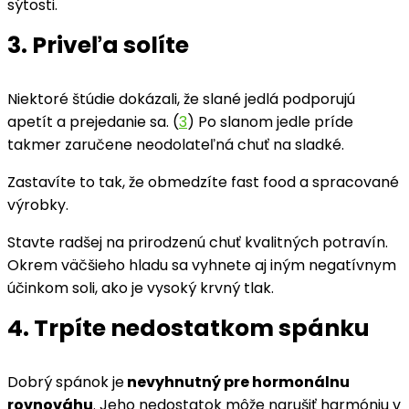
sýtosti.
3. Priveľa solíte
Niektoré štúdie dokázali, že slané jedlá podporujú
apetít a prejedanie sa. (
3
) Po slanom jedle príde
takmer zaručene neodolateľná chuť na sladké.
Zastavíte to tak, že obmedzíte fast food a spracované
výrobky.
Stavte radšej na prirodzenú chuť kvalitných potravín.
Okrem väčšieho hladu sa vyhnete aj iným negatívnym
účinkom soli, ako je vysoký krvný tlak.
4. Trpíte nedostatkom spánku
Dobrý spánok je
nevyhnutný pre hormonálnu
rovnováhu
. Jeho nedostatok môže narušiť harmóniu v