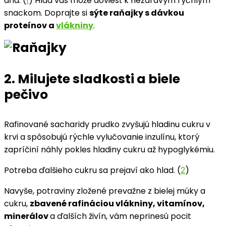
dňa. (
1
) Hlad vás môže doviesť k nezdravým rýchlym
snackom. Doprajte si
sýte raňajky s dávkou
proteínov a
vlákniny
.
2. Milujete sladkosti a biele
pečivo
Rafinované sacharidy prudko zvyšujú hladinu cukru v
krvi a spôsobujú rýchle vylučovanie inzulínu, ktorý
zapríčiní náhly pokles hladiny cukru až hypoglykémiu.
Potreba ďalšieho cukru sa prejaví ako hlad. (
2
)
Navyše, potraviny zložené prevažne z bielej múky a
cukru,
zbavené rafináciou vlákniny, vitamínov,
minerálov
a ďalších živín, vám neprinesú pocit