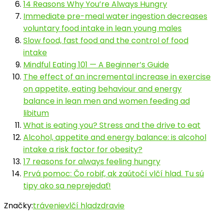
14 Reasons Why You’re Always Hungry
Immediate pre-meal water ingestion decreases
voluntary food intake in lean young males
Slow food, fast food and the control of food
intake
Mindful Eating 101 — A Beginner’s Guide
The effect of an incremental increase in exercise
on appetite, eating behaviour and energy
balance in lean men and women feeding ad
libitum
What is eating you? Stress and the drive to eat
Alcohol, appetite and energy balance: is alcohol
intake a risk factor for obesity?
17 reasons for always feeling hungry
Prvá pomoc: Čo robiť, ak zaútočí vlčí hlad. Tu sú
tipy ako sa neprejedať!
Značky:
trávenie
vlčí hlad
zdravie