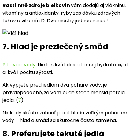
Rastlinné zdroje bielkovín
vám dodajú aj vlákninu,
vitamíny a antioxidanty, ryby zas dávku zdravých
tukov a vitamín D. Dve muchy jednou ranou!
7. Hlad je prezlečený smäd
Pite viac vody
. Nie len kvôli dostatočnej hydratácii, ale
aj kvôli pocitu sýtosti.
Ak vypijete pred jedlom dva poháre vody, je
pravdepodobné, že vám bude stačiť menšia porcia
jedla. (
7
)
Niekedy skúste zahnať pocit hladu veľkým pohárom
vody – hlad a smäd sa skutočne často zamieňa.
8. Preferujete tekuté jedlá