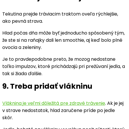
Tekutina prejde tráviacim traktom oveľa rýchlejšie,
ako pevná strava.
Hlad počas dňa môže byť jednoducho spôsobený tým,
že ste si na raňajky dali len smoothie, aj keď bolo plné
ovocia a zeleniny.
Je to pravdepodobne preto, že mozog nedostane
toľko impulzov, ktoré prichádzajú pri prežúvaní jedla, a
tak si žiada ďalšie.
9. Treba pridať vlákninu
Vláknina je veľmi dôležitá pre zdravé trávenie
. Ak je jej
v strave nedostatok, hlad zaručene príde po jedle
skôr.