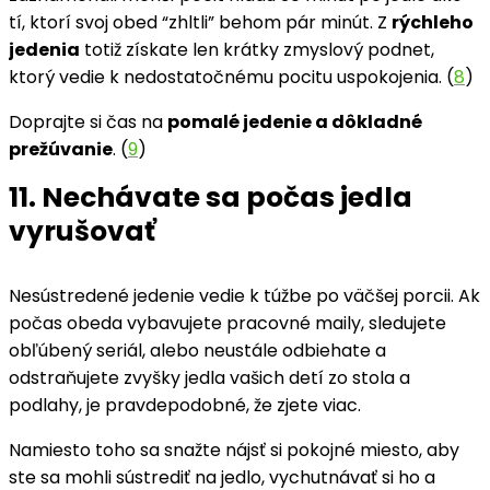
tí, ktorí svoj obed “zhltli” behom pár minút. Z
rýchleho
jedenia
totiž získate len krátky zmyslový podnet,
ktorý vedie k nedostatočnému pocitu uspokojenia. (
8
)
Doprajte si čas na
pomalé jedenie a dôkladné
prežúvanie
. (
9
)
11. Nechávate sa počas jedla
vyrušovať
Nesústredené jedenie vedie k túžbe po väčšej porcii. Ak
počas obeda vybavujete pracovné maily, sledujete
obľúbený seriál, alebo neustále odbiehate a
odstraňujete zvyšky jedla vašich detí zo stola a
podlahy, je pravdepodobné, že zjete viac.
Namiesto toho sa snažte nájsť si pokojné miesto, aby
ste sa mohli sústrediť na jedlo, vychutnávať si ho a