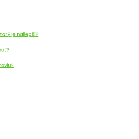
orý je najlepší?
nať?
raviu?