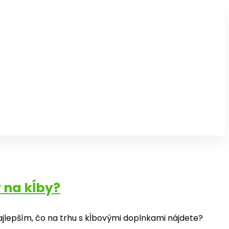
 na kĺby?
ajlepším, čo na trhu s kĺbovými doplnkami nájdete?