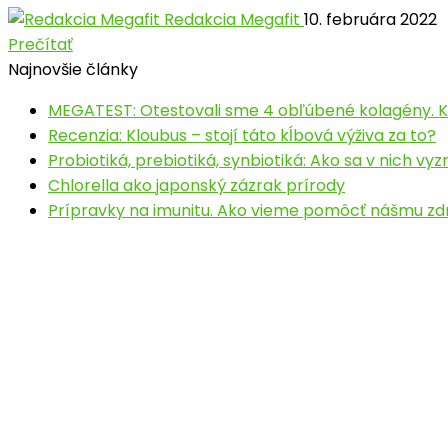
Redakcia Megafit
10. februára 2022
Prečítať
Najnovšie články
MEGATEST: Otestovali sme 4 obľúbené kolagény. Kt
Recenzia: Kloubus – stojí táto kĺbová výživa za to?
Probiotiká, prebiotiká, synbiotiká: Ako sa v nich vyz
Chlorella ako japonský zázrak prírody
Prípravky na imunitu. Ako vieme pomôcť nášmu zd