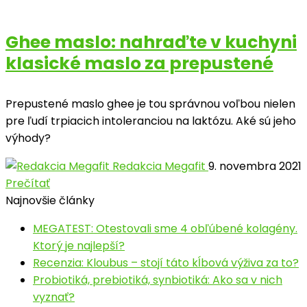
Ghee maslo: nahraďte v kuchyni
klasické maslo za prepustené
Prepustené maslo ghee je tou správnou voľbou nielen
pre ľudí trpiacich intoleranciou na laktózu. Aké sú jeho
výhody?
Redakcia Megafit
9. novembra 2021
Prečítať
Najnovšie články
MEGATEST: Otestovali sme 4 obľúbené kolagény.
Ktorý je najlepší?
Recenzia: Kloubus – stojí táto kĺbová výživa za to?
Probiotiká, prebiotiká, synbiotiká: Ako sa v nich
vyznať?