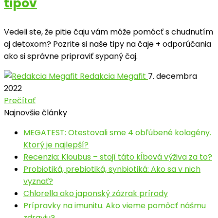
tipov
Vedeli ste, že pitie čaju vám môže pomôcť s chudnutím
aj detoxom? Pozrite si naše tipy na čaje + odporúčania
ako si správne pripraviť sypaný čaj.
Redakcia Megafit
7. decembra
2022
Prečítať
Najnovšie články
MEGATEST: Otestovali sme 4 obľúbené kolagény.
Ktorý je najlepší?
Recenzia: Kloubus – stojí táto kĺbová výživa za to?
Probiotiká, prebiotiká, synbiotiká: Ako sa v nich
vyznať?
Chlorella ako japonský zázrak prírody
Prípravky na imunitu. Ako vieme pomôcť nášmu
zdraviu?