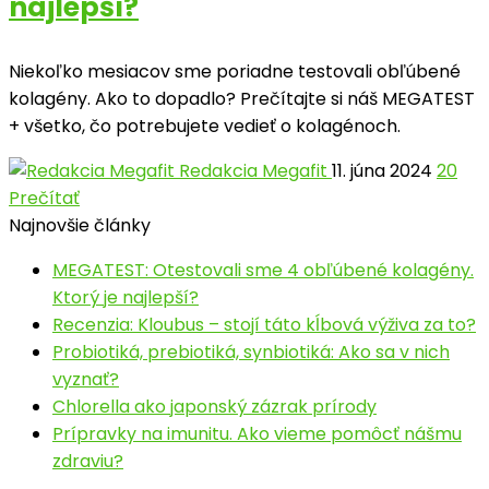
najlepší?
Niekoľko mesiacov sme poriadne testovali obľúbené
kolagény. Ako to dopadlo? Prečítajte si náš MEGATEST
+ všetko, čo potrebujete vedieť o kolagénoch.
Redakcia Megafit
11. júna 2024
20
Prečítať
Najnovšie články
MEGATEST: Otestovali sme 4 obľúbené kolagény.
Ktorý je najlepší?
Recenzia: Kloubus – stojí táto kĺbová výživa za to?
Probiotiká, prebiotiká, synbiotiká: Ako sa v nich
vyznať?
Chlorella ako japonský zázrak prírody
Prípravky na imunitu. Ako vieme pomôcť nášmu
zdraviu?