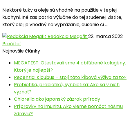
Niektoré tuky a oleje sú vhodné na použitie v teplej
kuchyni, iné zas patria výlučne do tej studenej. Zistite,
ktorý olej je vhodný na vyprážanie, dusenie či ...
Redakcia Megafit
22. marca 2022
Prečítať
Najnovšie články
MEGATEST: Otestovali sme 4 obľúbené kolagény.
Ktorý je najlepší?
Recenzia: Kloubus – stojí táto kĺbová výživa za to?
Probiotiká, prebiotiká, synbiotiká: Ako sa v nich
vyznať?
Chlorella ako japonský zázrak prírody
Prípravky na imunitu. Ako vieme pomôcť nášmu
zdraviu?