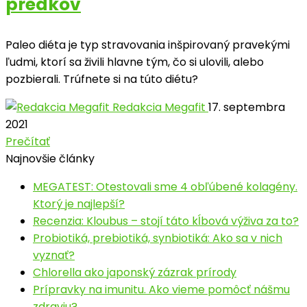
predkov
Paleo diéta je typ stravovania inšpirovaný pravekými
ľudmi, ktorí sa živili hlavne tým, čo si ulovili, alebo
pozbierali. Trúfnete si na túto diétu?
Redakcia Megafit
17. septembra
2021
Prečítať
Najnovšie články
MEGATEST: Otestovali sme 4 obľúbené kolagény.
Ktorý je najlepší?
Recenzia: Kloubus – stojí táto kĺbová výživa za to?
Probiotiká, prebiotiká, synbiotiká: Ako sa v nich
vyznať?
Chlorella ako japonský zázrak prírody
Prípravky na imunitu. Ako vieme pomôcť nášmu
zdraviu?