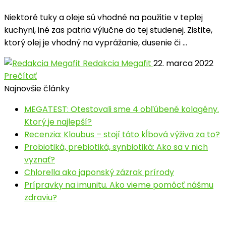
Niektoré tuky a oleje sú vhodné na použitie v teplej
kuchyni, iné zas patria výlučne do tej studenej. Zistite,
ktorý olej je vhodný na vyprážanie, dusenie či ...
Redakcia Megafit
22. marca 2022
Prečítať
Najnovšie články
MEGATEST: Otestovali sme 4 obľúbené kolagény.
Ktorý je najlepší?
Recenzia: Kloubus – stojí táto kĺbová výživa za to?
Probiotiká, prebiotiká, synbiotiká: Ako sa v nich
vyznať?
Chlorella ako japonský zázrak prírody
Prípravky na imunitu. Ako vieme pomôcť nášmu
zdraviu?