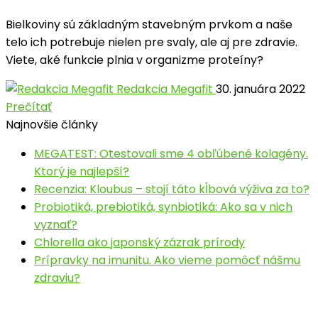
Bielkoviny sú základným stavebným prvkom a naše
telo ich potrebuje nielen pre svaly, ale aj pre zdravie.
Viete, aké funkcie plnia v organizme proteíny?
Redakcia Megafit
30. januára 2022
Prečítať
Najnovšie články
MEGATEST: Otestovali sme 4 obľúbené kolagény.
Ktorý je najlepší?
Recenzia: Kloubus – stojí táto kĺbová výživa za to?
Probiotiká, prebiotiká, synbiotiká: Ako sa v nich
vyznať?
Chlorella ako japonský zázrak prírody
Prípravky na imunitu. Ako vieme pomôcť nášmu
zdraviu?