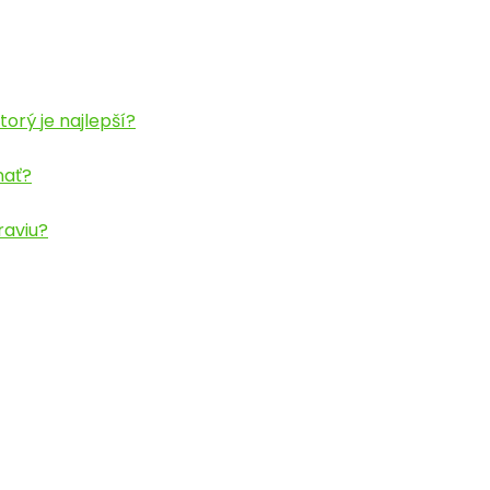
orý je najlepší?
nať?
raviu?