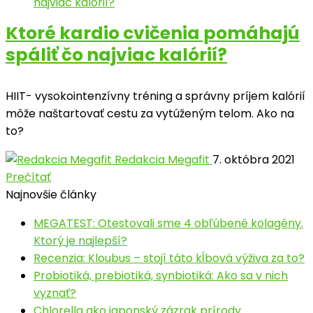
Ktoré kardio cvičenia pomáhajú
spáliť čo najviac kalórií?
HIIT- vysokointenzívny tréning a správny príjem kalórií
môže naštartovať cestu za vytúženým telom. Ako na
to?
Redakcia Megafit
7. októbra 2021
Prečítať
Najnovšie články
MEGATEST: Otestovali sme 4 obľúbené kolagény.
Ktorý je najlepší?
Recenzia: Kloubus – stojí táto kĺbová výživa za to?
Probiotiká, prebiotiká, synbiotiká: Ako sa v nich
vyznať?
Chlorella ako japonský zázrak prírody