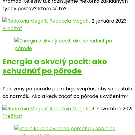
hromadí telesný tuk rozlišujeme niekoľko základných
typov postáv? Ktoré sú to?
Redakcia Megafit
2. januára 2023
Prečítať
Energia a skvelý pocit: ako
schudnúť po pôrode
Telo ženy po pôrode potrebuje svoj čas, aby sa dostalo
do normálu. Ako a kedy začať po pôrode s cvičením?
Redakcia Megafit
3. novembra 2021
Prečítať